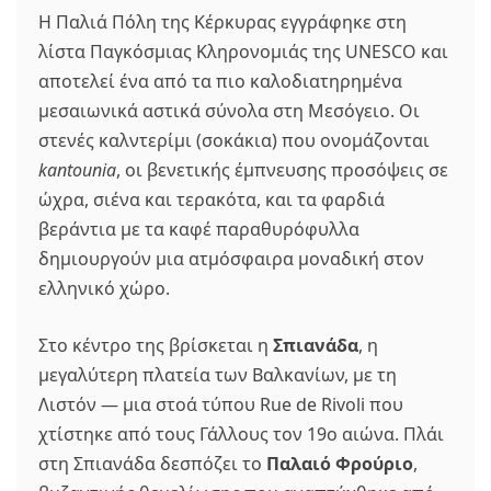
Η Παλιά Πόλη της Κέρκυρας εγγράφηκε στη
λίστα Παγκόσμιας Κληρονομιάς της UNESCO και
αποτελεί ένα από τα πιο καλοδιατηρημένα
μεσαιωνικά αστικά σύνολα στη Μεσόγειο. Οι
στενές καλντερίμι (σοκάκια) που ονομάζονται
kantounia
, οι βενετικής έμπνευσης προσόψεις σε
ώχρα, σιένα και τερακότα, και τα φαρδιά
βεράντια με τα καφέ παραθυρόφυλλα
δημιουργούν μια ατμόσφαιρα μοναδική στον
ελληνικό χώρο.
Στο κέντρο της βρίσκεται η
Σπιανάδα
, η
μεγαλύτερη πλατεία των Βαλκανίων, με τη
Λιστόν — μια στοά τύπου Rue de Rivoli που
χτίστηκε από τους Γάλλους τον 19ο αιώνα. Πλάι
στη Σπιανάδα δεσπόζει το
Παλαιό Φρούριο
,