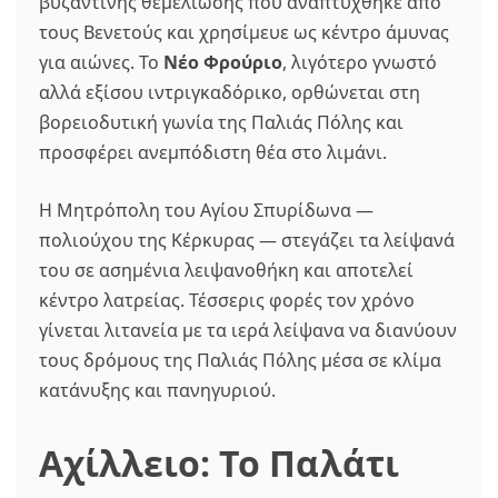
βυζαντινής θεμελίωσης που αναπτύχθηκε από
τους Βενετούς και χρησίμευε ως κέντρο άμυνας
για αιώνες. Το
Νέο Φρούριο
, λιγότερο γνωστό
αλλά εξίσου ιντριγκαδόρικο, ορθώνεται στη
βορειοδυτική γωνία της Παλιάς Πόλης και
προσφέρει ανεμπόδιστη θέα στο λιμάνι.
Η Μητρόπολη του Αγίου Σπυρίδωνα —
πολιούχου της Κέρκυρας — στεγάζει τα λείψανά
του σε ασημένια λειψανοθήκη και αποτελεί
κέντρο λατρείας. Τέσσερις φορές τον χρόνο
γίνεται λιτανεία με τα ιερά λείψανα να διανύουν
τους δρόμους της Παλιάς Πόλης μέσα σε κλίμα
κατάνυξης και πανηγυριού.
Αχίλλειο: Το Παλάτι