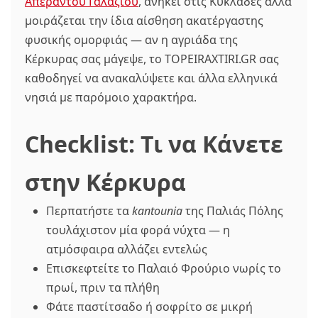
Απέραντου Γαλάζιου
, ανήκει στις Κυκλάδες αλλά
μοιράζεται την ίδια αίσθηση ακατέργαστης
φυσικής ομορφιάς — αν η αγριάδα της
Κέρκυρας σας μάγεψε, το TOPEIRAXTIRI.GR σας
καθοδηγεί να ανακαλύψετε και άλλα ελληνικά
νησιά με παρόμοιο χαρακτήρα.
Checklist: Τι να Κάνετε
στην Κέρκυρα
Περπατήστε τα
kantounia
της Παλιάς Πόλης
τουλάχιστον μία φορά νύχτα — η
ατμόσφαιρα αλλάζει εντελώς
Επισκεφτείτε το Παλαιό Φρούριο νωρίς το
πρωί, πριν τα πλήθη
Φάτε παστίτσαδο ή σοφρίτο σε μικρή