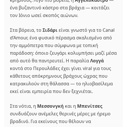
κρημνούς. Λίγο πιο βόρεια, η
Αγγελόκαστρο
—
ένα βυζαντινό κάστρο στα βράχια — κοιτάζει
τον Ιόνιο ωσεί σκοπός αιώνων.
Στα βόρεια, το
Σιδάρι
είναι γνωστό για το Canal
d’Amour, ένα φυσικό πέρασμα σκαλισμένο από
την αμμόπετρα που σύμφωνα με τοπική
παράδοση: όποιο ζευγάρι κολυμπήσει μαζί μέσα
από αυτό θα παντρευτεί. Η παραλία
Λογγά
κοντά στο Περουλάδες έχει γίνει viral για τους
κάθετους απόκρημνους βράχους ώχρας που
κατρακυλούν στη θάλασσα — το ηλιοβασίλεμα
εκεί είναι εμπειρία που δεν ξεχνιέται.
Στα νότια, η
Μεσσονγκή
και η
Μπενίτσες
συνδυάζουν ανέμελες θερινές μέρες με ήρεμο
βραδινό. Για εκείνους που θέλουν να