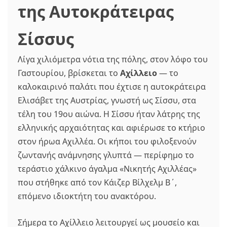
της Αυτοκράτειρας
Σίσσυς
Λίγα χιλιόμετρα νότια της πόλης, στον λόφο του
Γαστουρίου, βρίσκεται το
Αχίλλειο
— το
καλοκαιρινό παλάτι που έχτισε η αυτοκράτειρα
Ελισάβετ της Αυστρίας, γνωστή ως Σίσσυ, στα
τέλη του 19ου αιώνα. Η Σίσσυ ήταν λάτρης της
ελληνικής αρχαιότητας και αφιέρωσε το κτήριο
στον ήρωα Αχιλλέα. Οι κήποι του φιλοξενούν
ζωντανής ανάμνησης γλυπτά — περίφημο το
τεράστιο χάλκινο άγαλμα «Νικητής Αχιλλέας»
που στήθηκε από τον Κάιζερ Βίλχελμ Β΄,
επόμενο ιδιοκτήτη του ανακτόρου.
Σήμερα το Αχίλλειο λειτουργεί ως μουσείο και