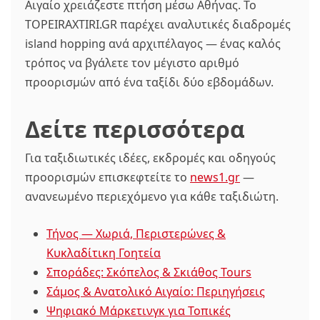
Αιγαίο χρειάζεστε πτήση μέσω Αθήνας. Το
TOPEIRAXTIRI.GR παρέχει αναλυτικές διαδρομές
island hopping ανά αρχιπέλαγος — ένας καλός
τρόπος να βγάλετε τον μέγιστο αριθμό
προορισμών από ένα ταξίδι δύο εβδομάδων.
Δείτε περισσότερα
Για ταξιδιωτικές ιδέες, εκδρομές και οδηγούς
προορισμών επισκεφτείτε το
news1.gr
—
ανανεωμένο περιεχόμενο για κάθε ταξιδιώτη.
Τήνος — Χωριά, Περιστερώνες &
Κυκλαδίτικη Γοητεία
Σποράδες: Σκόπελος & Σκιάθος Tours
Σάμος & Ανατολικό Αιγαίο: Περιηγήσεις
Ψηφιακό Μάρκετινγκ για Τοπικές