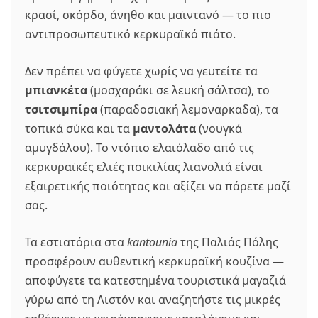
κρασί, σκόρδο, άνηθο και μαϊντανό — το πιο
αντιπροσωπευτικό κερκυραϊκό πιάτο.
Δεν πρέπει να φύγετε χωρίς να γευτείτε τα
μπιανκέτα
(μοσχαράκι σε λευκή σάλτσα), το
τσιτσιμπίρα
(παραδοσιακή λεμοναρκαδα), τα
τοπικά σύκα και τα
μαντολάτα
(νουγκά
αμυγδάλου). Το ντόπιο ελαιόλαδο από τις
κερκυραϊκές ελιές ποικιλίας λιανολιά είναι
εξαιρετικής ποιότητας και αξίζει να πάρετε μαζί
σας.
Τα εστιατόρια στα
kantounia
της Παλιάς Πόλης
προσφέρουν αυθεντική κερκυραϊκή κουζίνα —
αποφύγετε τα κατεστημένα τουριστικά μαγαζιά
γύρω από τη Λιστόν και αναζητήστε τις μικρές