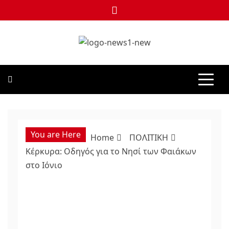
Skip
to
content
NEWS1
24 ΩΡΕΣ ΝΕΑ ΣΤΗΝ ΕΛΛΑΔΑ ΚΑΙ ΣΕ ΟΛΟΝ ΤΟΝ ΚΟΣΜΟ
You are Here
Home
ΠΟΛΙΤΙΚΗ
Κέρκυρα: Οδηγός για το Νησί των Φαιάκων
στο Ιόνιο