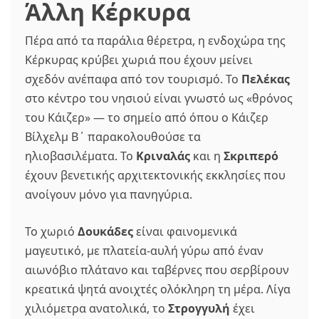
Άλλη Κέρκυρα
Πέρα από τα παράλια θέρετρα, η ενδοχώρα της
Κέρκυρας κρύβει χωριά που έχουν μείνει
σχεδόν ανέπαφα από τον τουρισμό. Το
Πελέκας
στο κέντρο του νησιού είναι γνωστό ως «θρόνος
του Κάιζερ» — το σημείο από όπου ο Κάιζερ
Βίλχελμ Β΄ παρακολουθούσε τα
ηλιοβασιλέματα. Το
Κριναλάς
και η
Σκριπερό
έχουν βενετικής αρχιτεκτονικής εκκλησίες που
ανοίγουν μόνο για πανηγύρια.
Το χωριό
Δουκάδες
είναι φαινομενικά
μαγευτικό, με πλατεία-αυλή γύρω από έναν
αιωνόβιο πλάτανο και ταβέρνες που σερβίρουν
κρεατικά ψητά ανοιχτές ολόκληρη τη μέρα. Λίγα
χιλιόμετρα ανατολικά, το
Στρογγυλή
έχει