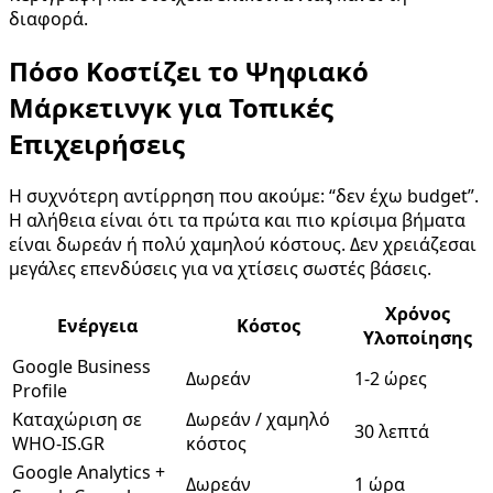
διαφορά.
Πόσο Κοστίζει το Ψηφιακό
Μάρκετινγκ για Τοπικές
Επιχειρήσεις
Η συχνότερη αντίρρηση που ακούμε: “δεν έχω budget”.
Η αλήθεια είναι ότι τα πρώτα και πιο κρίσιμα βήματα
είναι δωρεάν ή πολύ χαμηλού κόστους. Δεν χρειάζεσαι
μεγάλες επενδύσεις για να χτίσεις σωστές βάσεις.
Χρόνος
Ενέργεια
Κόστος
Υλοποίησης
Google Business
Δωρεάν
1-2 ώρες
Profile
Καταχώριση σε
Δωρεάν / χαμηλό
30 λεπτά
WHO-IS.GR
κόστος
Google Analytics +
Δωρεάν
1 ώρα