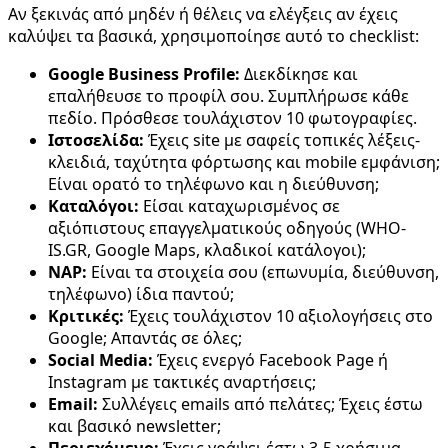
Αν ξεκινάς από μηδέν ή θέλεις να ελέγξεις αν έχεις
καλύψει τα βασικά, χρησιμοποίησε αυτό το checklist:
Google Business Profile:
Διεκδίκησε και
επαλήθευσε το προφίλ σου. Συμπλήρωσε κάθε
πεδίο. Πρόσθεσε τουλάχιστον 10 φωτογραφίες.
Ιστοσελίδα:
Έχεις site με σαφείς τοπικές λέξεις-
κλειδιά, ταχύτητα φόρτωσης και mobile εμφάνιση;
Είναι ορατό το τηλέφωνο και η διεύθυνση;
Καταλόγοι:
Είσαι καταχωρισμένος σε
αξιόπιστους επαγγελματικούς οδηγούς (WHO-
IS.GR, Google Maps, κλαδικοί κατάλογοι);
NAP:
Είναι τα στοιχεία σου (επωνυμία, διεύθυνση,
τηλέφωνο) ίδια παντού;
Κριτικές:
Έχεις τουλάχιστον 10 αξιολογήσεις στο
Google; Απαντάς σε όλες;
Social Media:
Έχεις ενεργό Facebook Page ή
Instagram με τακτικές αναρτήσεις;
Email:
Συλλέγεις emails από πελάτες; Έχεις έστω
και βασικό newsletter;
Περιεχόμενο:
Έχεις γράψει έστω 3-5 χρήσιμα