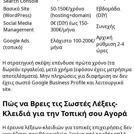
Search Console
Βασικό Site
50-150€/χρόνο
Εβδομάδα
(WordPress)
(hosting+domain)
(DIY)
Social Media
0€ (DIY) έως 150-
Συνεχής
Management
300€/μήνα
Αρχική
Google Ads
Ελάχιστο 100-200€/
ρύθμιση 2-4
(τοπικό)
μήνα
ώρες
Η στρατηγική σκέψη: επένδυσε πρώτα χρόνο (τα
δωρεάν εργαλεία), μετά χρήμα (εφόσον έχεις μετρήσιμα
αποτελέσματα). Μην πληρώσεις για διαφήμιση αν δεν
έχεις σωστό Google Business Profile και λειτουργικό
site.
Πώς να Βρεις τις Σωστές Λέξεις-
Κλειδιά για την Τοπική σου Αγορά
Η έρευνα λέξεων-κλειδιών για τοπικές επιχειρήσεις δεν
χρειάζεται ακριβά εργαλεία. Ξεκίνα από τα εξής απλά