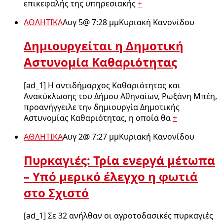
επικεφαλής της υπηρεσιακής
+
ΑΘΛΗΤΙΚΑ
Αυγ 5
@
7:28 μμ
Κυριακή Κανονίδου
Δημιουργείται η Δημοτική
Αστυνομία Καθαριότητας
[ad_1] Η αντιδήμαρχος Καθαριότητας και
Ανακύκλωσης του Δήμου Αθηναίων, Ρωξάνη Μπέη,
προανήγγειλε την δημιουργία Δημοτικής
Αστυνομίας Καθαριότητας, η οποία θα
+
ΑΘΛΗΤΙΚΑ
Αυγ 2
@
7:27 μμ
Κυριακή Κανονίδου
Πυρκαγιές: Τρία ενεργά μέτωπα
– Υπό μερικό έλεγχο η φωτιά
στο Σχιστό
[ad_1] Σε 32 ανήλθαν οι αγροτοδασικές πυρκαγιές