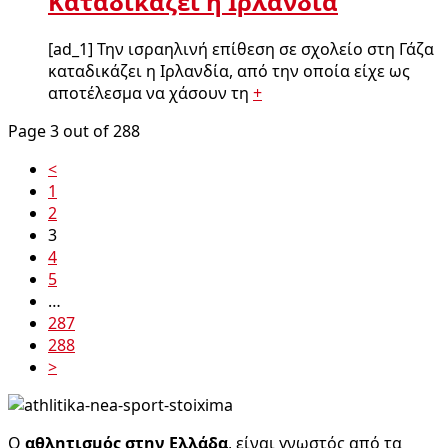
Καταδικάζει η Ιρλανδία
[ad_1] Την ισραηλινή επίθεση σε σχολείο στη Γάζα
καταδικάζει η Ιρλανδία, από την οποία είχε ως
αποτέλεσμα να χάσουν τη
+
Page 3 out of 288
<
1
2
3
4
5
…
287
288
>
O
αθλητισμός στην Ελλάδα
, είναι γνωστός από τα