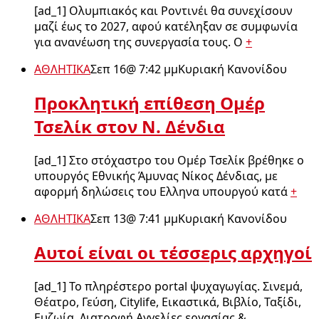
[ad_1] Ολυμπιακός και Ροντινέι θα συνεχίσουν
μαζί έως το 2027, αφού κατέληξαν σε συμφωνία
για ανανέωση της συνεργασία τους. Ο
+
ΑΘΛΗΤΙΚΑ
Σεπ 16
@
7:42 μμ
Κυριακή Κανονίδου
Προκλητική επίθεση Ομέρ
Τσελίκ στον Ν. Δένδια
[ad_1] Στο στόχαστρο του Ομέρ Τσελίκ βρέθηκε ο
υπουργός Εθνικής Άμυνας Νίκος Δένδιας, με
αφορμή δηλώσεις του Ελληνα υπουργού κατά
+
ΑΘΛΗΤΙΚΑ
Σεπ 13
@
7:41 μμ
Κυριακή Κανονίδου
Αυτοί είναι οι τέσσερις αρχηγοί
[ad_1] Το πληρέστερο portal ψυχαγωγίας. Σινεμά,
Θέατρο, Γεύση, Citylife, Εικαστικά, Βιβλίο, Ταξίδι,
Ευζωία, Διατροφή Αγγελίες εργασίας &