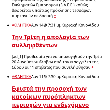
Εγκληματών Εμπρησμού (Δ.Α.Ε.Ε.),καθώς
θεωρείται υπαίτιος πρόκλησης τεσσάρων
πυρκαγιών σε δασική
+
ΑΘΛΗΤΙΚΑ
Αυγ 14
@
7:31 μμ
Κυριακή Κανονίδου
Την Τρίτη η απολογία των
συλληφθέντων
[ad_1] Προθεσμία για να απολογηθούν την Τρίτη
20 Αυγούστου έλαβαν από τον εισαγγελέα της
Σύρου οι 11 επιβάτες που συνελήφθησαν
+
ΑΘΛΗΤΙΚΑ
Αυγ 11
@
7:30 μμ
Κυριακή Κανονίδου
Εφιστά την προσοχή των
κατοίκων πυρόπληκτων
περιοχών για ενδεχόμενο