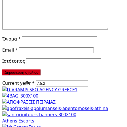
Όνομα
*
Email
*
Ιστότοπος
Current ye@r
*
Athens Escorts