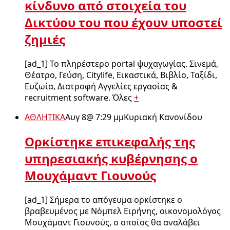
κίνδυνο από στοιχεία του
Δικτύου του που έχουν υποστεί
ζημιές
[ad_1] Το πληρέστερο portal ψυχαγωγίας. Σινεμά,
Θέατρο, Γεύση, Citylife, Εικαστικά, Βιβλίο, Ταξίδι,
Ευζωία, Διατροφή Αγγελίες εργασίας &
recruitment software. Όλες
+
ΑΘΛΗΤΙΚΑ
Αυγ 8
@
7:29 μμ
Κυριακή Κανονίδου
Ορκίστηκε επικεφαλής της
υπηρεσιακής κυβέρνησης ο
Μουχάμαντ Γιουνούς
[ad_1] Σήμερα το απόγευμα ορκίστηκε ο
βραβευμένος με Νόμπελ Ειρήνης, οικονομολόγος
Μουχάμαντ Γιουνούς, ο οποίος θα αναλάβει