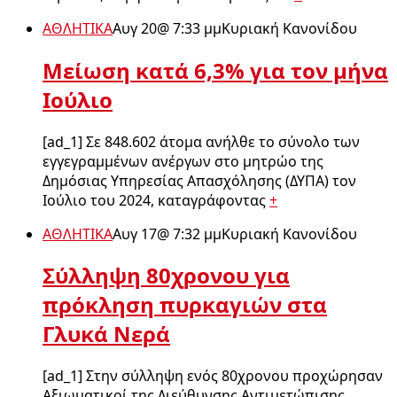
ΑΘΛΗΤΙΚΑ
Αυγ 20
@
7:33 μμ
Κυριακή Κανονίδου
Μείωση κατά 6,3% για τον μήνα
Ιούλιο
[ad_1] Σε 848.602 άτομα ανήλθε το σύνολο των
εγγεγραμμένων ανέργων στο μητρώο της
Δημόσιας Υπηρεσίας Απασχόλησης (ΔΥΠΑ) τον
Ιούλιο του 2024, καταγράφοντας
+
ΑΘΛΗΤΙΚΑ
Αυγ 17
@
7:32 μμ
Κυριακή Κανονίδου
Σύλληψη 80χρονου για
πρόκληση πυρκαγιών στα
Γλυκά Νερά
[ad_1] Στην σύλληψη ενός 80χρονου προχώρησαν
Αξιωματικοί της Διεύθυνσης Αντιμετώπισης