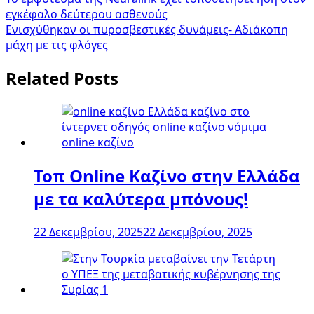
Πλοήγηση
εγκέφαλο δεύτερου ασθενούς
άρθρων
Ενισχύθηκαν οι πυροσβεστικές δυνάμεις- Αδιάκοπη
μάχη με τις φλόγες
Related Posts
Τοπ Online Καζίνο στην Ελλάδα
με τα καλύτερα μπόνους!
22 Δεκεμβρίου, 2025
22 Δεκεμβρίου, 2025