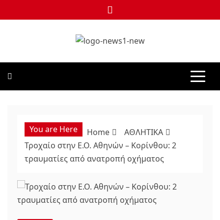
Skip
to
content
NEWS1
24 ΩΡΕΣ ΝΕΑ ΣΤΗΝ ΕΛΛΑΔΑ ΚΑΙ ΣΕ ΟΛΟΝ ΤΟΝ ΚΟΣΜΟ
You are Here
Home
ΑΘΛΗΤΙΚΑ
Τροχαίο στην Ε.Ο. Αθηνών – Κορίνθου: 2
τραυματίες από ανατροπή οχήματος