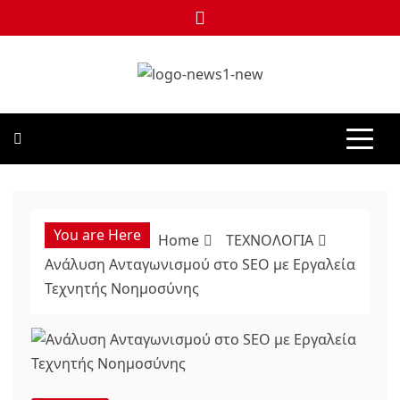
Skip
to
content
NEWS1
24 ΩΡΕΣ ΝΕΑ ΣΤΗΝ ΕΛΛΑΔΑ ΚΑΙ ΣΕ ΟΛΟΝ ΤΟΝ ΚΟΣΜΟ
You are Here
Home
ΤΕΧΝΟΛΟΓΙΑ
Ανάλυση Ανταγωνισμού στο SEO με Εργαλεία
Τεχνητής Νοημοσύνης