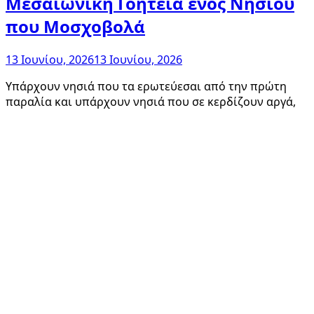
Μεσαιωνική Γοητεία ενός Νησιού
που Μοσχοβολά
13 Ιουνίου, 2026
13 Ιουνίου, 2026
Υπάρχουν νησιά που τα ερωτεύεσαι από την πρώτη
παραλία και υπάρχουν νησιά που σε κερδίζουν αργά,
μέσα από μυρωδιές, σιωπές και πέτρινους
λαβύρινθους. Η Χίος
ΤΕΧΝΟΛΟΓΙΑ
Καστοριά: λίμνη, γούνα και
παραδοσιακά αρχοντικά
13 Ιουνίου, 2026
13 Ιουνίου, 2026
Υπάρχουν πόλεις που σε κερδίζουν με την πρώτη
ματιά, και η Καστοριά είναι σίγουρα μία από αυτές.