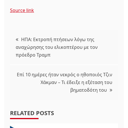
Source link
Πλοήγηση
ΗΠΑ: Εκτροπή πτήσεων λόγω της
αναχώρησης του ελικοπτέρου με τον
άρθρων
πρόεδρο Τραμπ
Επί 10 ημέρες ήταν νεκρός ο ηθοποιός Τζιν
Χάκμαν – Τι έδειξε η εξέταση του
βηματοδότη του
RELATED POSTS