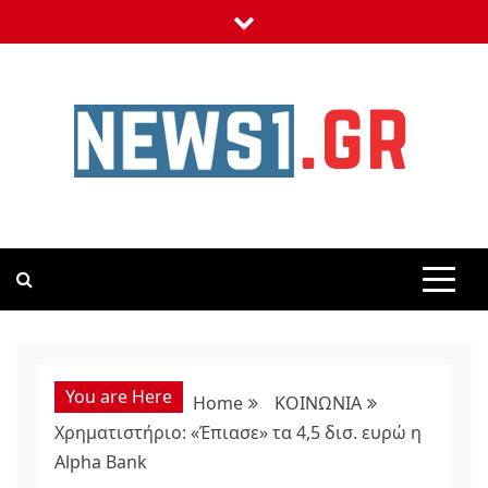
Skip
to
content
NEWS1
24 ΩΡΕΣ ΝΕΑ ΣΤΗΝ ΕΛΛΑΔΑ ΚΑΙ ΣΕ ΟΛΟΝ ΤΟΝ ΚΟΣΜΟ
You are Here
Home
ΚΟΙΝΩΝΙΑ
Χρηματιστήριο: «Έπιασε» τα 4,5 δισ. ευρώ η
Alpha Bank