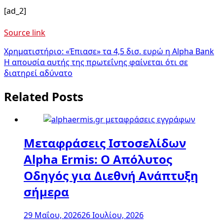
[ad_2]
Source link
Πλοήγηση
Χρηματιστήριο: «Έπιασε» τα 4,5 δισ. ευρώ η Alpha Bank
Η απουσία αυτής της πρωτεΐνης φαίνεται ότι σε
άρθρων
διατηρεί αδύνατο
Related Posts
Μεταφράσεις Ιστοσελίδων
Alpha Ermis: Ο Απόλυτος
Οδηγός για Διεθνή Ανάπτυξη
σήμερα
29 Μαΐου, 2026
26 Ιουλίου, 2026