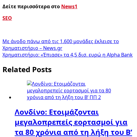
Δείτε περισσότερα στο
News1
SEO
Πλοήγηση
Με άνοδο πάνω από τις 1.600 μονάδες έκλεισε το
Χρηματιστήριο – News.gr
άρθρων
Χρηματιστήριο: «Έπιασε» τα 4,5 δισ. ευρώ η Alpha Bank
Related Posts
Λονδίνο: Ετοιμάζονται
μεγαλοπρεπείς εορτασμοί για
τα 80 χρόνια από τη λήξη του Β’