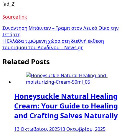
[ad_2]
Source link
Πλοήγηση
Συνάντηση Μπάιντεν – Τραμπ στον Λευκό Οίκο την
Τετάρτη
άρθρων
Η Ελλάδα τιμώμενη χώρα στη διεθνή έκθεση
τουρισμού του Λονδίνου – News.gr
Related Posts
Honeysuckle Natural Healing
Cream: Your Guide to Healing
and Crafting Salves Naturally
13 Οκτωβρίου, 2025
13 Οκτωβρίου, 2025