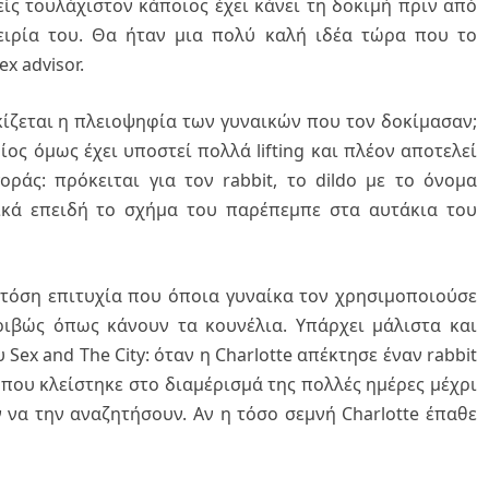
ίς τουλάχιστον κάποιος έχει κάνει τη δοκιμή πριν από
πειρία του. Θα ήταν μια πολύ καλή ιδέα τώρα που το
x advisor.
κίζεται η πλειοψηφία των γυναικών που τον δοκίμασαν;
ίος όμως έχει υποστεί πολλά lifting και πλέον αποτελεί
οράς: πρόκειται για τον rabbit, το dildo με το όνομα
ικά επειδή το σχήμα του παρέπεμπε στα αυτάκια του
 τόση επιτυχία που όποια γυναίκα τον χρησιμοποιούσε
κριβώς όπως κάνουν τα κουνέλια. Υπάρχει μάλιστα και
Sex and The City: όταν η Charlotte απέκτησε έναν rabbit
που κλείστηκε στο διαμέρισμά της πολλές ημέρες μέχρι
 να την αναζητήσουν. Αν η τόσο σεμνή Charlotte έπαθε