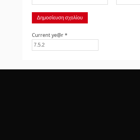
Current ye@r
*