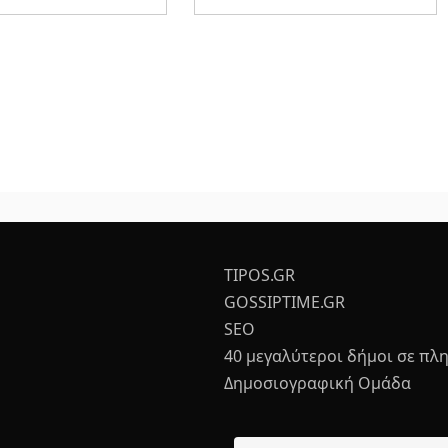
TIPOS.GR
GOSSIPTIME.GR
SEO
40 μεγαλύτεροι δήμοι σε πλ
Δημοσιογραφική Ομάδα