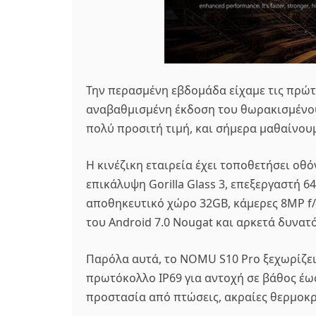
Την περασμένη εβδομάδα είχαμε τις πρώ
αναβαθμισμένη έκδοση του θωρακισμένου
πολύ προσιτή τιμή, και σήμερα μαθαίνουμ
Η κινέζικη εταιρεία έχει τοποθετήσει οθό
επικάλυψη Gorilla Glass 3, επεξεργαστή 
αποθηκευτικό χώρο 32GB, κάμερες 8MP f/2.
του Android 7.0 Nougat και αρκετά δυνατ
Παρόλα αυτά, το NOMU S10 Pro ξεχωρίζε
πρωτόκολλο IP69 για αντοχή σε βάθος έω
προστασία από πτώσεις, ακραίες θερμοκρ