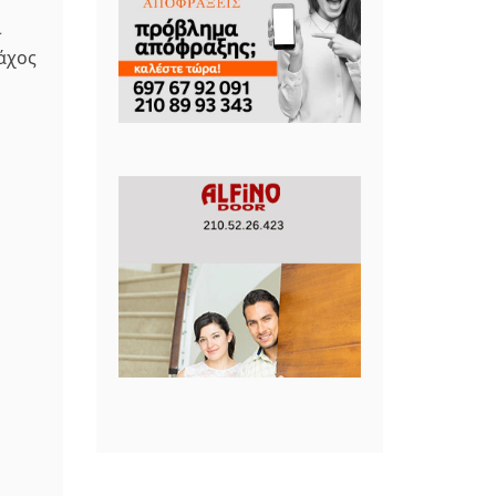
ι
άχος