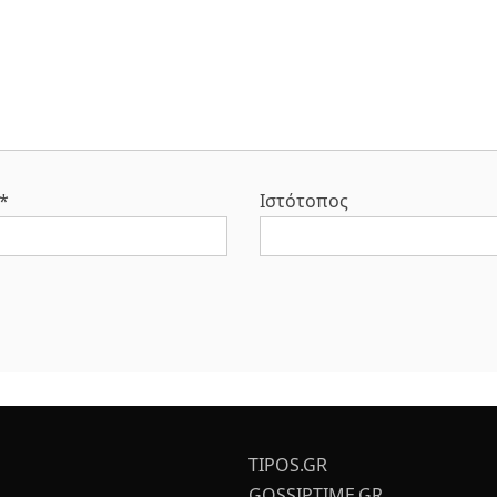
*
Ιστότοπος
TIPOS.GR
GOSSIPTIME.GR