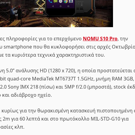
τες πληροφορίες για το επερχόμενο
NOMU S10 Pro
, την
 smartphone που θα κυκλοφορήσει στις αρχές Οκτωβρίο
ε τα κυριότερα τεχνικά χαρακτηριστικά του.
νη 5.0” ανάλυσης HD (1280 x 720), η οποία προστατεύεται
64bit quad-core MediaTek MT6737T 1.5GHz, μνήμη RAM 3GB,
0 Sony IMX 218 (πίσω) και 5MP f/2.0 (μπροστά), stock έκ
ό και αδιάβροχο ηχείο.
ι κυρίως για την θωρακισμένη κατασκευή πιστοποιημένη 
ς 2m για 60 λεπτά και στο πρωτόκολλο MIL-STD-G10 για
ασίες κλπ.