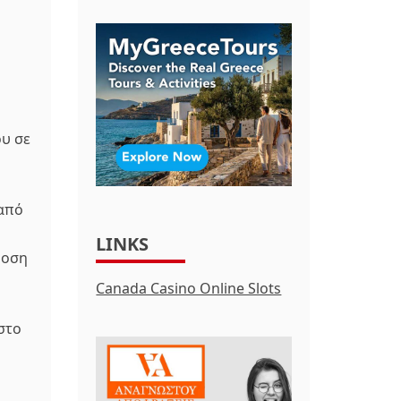
υ σε
 από
LINKS
δοση
Canada Casino Online Slots
στο