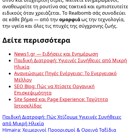
ύπνο και διαχείριση στρες. Μείνετε ενημερωμένοι,
αναθεωρείτε τη ρουτίνα σας τακτικά και εμπιστευτείτε
ειδικούς όταν χρειάζεται. Το Realbomb σάς συνοδεύει
σε κάθε βήμα — από την
ομορφιά
ως την τεχνολογία,
την υγεία και όλες τις πτυχές της σύγχρονης ζωής.
Δείτε περισσότερα
News1.gr — Ειδήσεις και Ενημέρωση
Παιδική Διατροφή: Υγιεινές Συνήθειες από Μικρή
Ηλικία
Ανανεώσιμες Πηγές Ενέργειας: Το Ενεργειακό
Μέλλον
SEO Blog: Πώς να Χτίσετε Οργανική
Επισκεψιμότητα
Site Speed και Page Experience: Ταχύτητα
Ιστοσελίδας
Πλοήγηση
Παιδική Διατροφή: Πώς Χτίζουμε Υγιεινές Συνήθειες
από Μικρή Ηλικία
άρθρων
Himaira: Χειμερινοί Προορισμοί & Ορεινά Ταξίδια