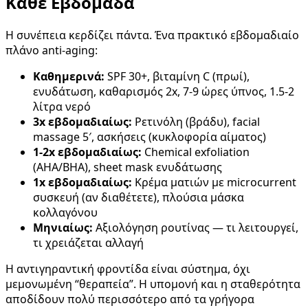
Κάθε Εβδομάδα
Η συνέπεια κερδίζει πάντα. Ένα πρακτικό εβδομαδιαίο
πλάνο anti-aging:
Καθημερινά:
SPF 30+, βιταμίνη C (πρωί),
ενυδάτωση, καθαρισμός 2x, 7-9 ώρες ύπνος, 1.5-2
λίτρα νερό
3x εβδομαδιαίως:
Ρετινόλη (βράδυ), facial
massage 5′, ασκήσεις (κυκλοφορία αίματος)
1-2x εβδομαδιαίως:
Chemical exfoliation
(AHA/BHA), sheet mask ενυδάτωσης
1x εβδομαδιαίως:
Κρέμα ματιών με microcurrent
συσκευή (αν διαθέτετε), πλούσια μάσκα
κολλαγόνου
Μηνιαίως:
Αξιολόγηση ρουτίνας — τι λειτουργεί,
τι χρειάζεται αλλαγή
Η αντιγηραντική φροντίδα είναι σύστημα, όχι
μεμονωμένη “θεραπεία”. Η υπομονή και η σταθερότητα
αποδίδουν πολύ περισσότερο από τα γρήγορα