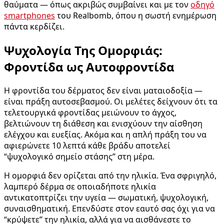
θαύματα — όπως ακριβώς συμβαίνει και με τον
οδηγό
smartphones
του Realbomb, όπου η σωστή ενημέρωση
πάντα κερδίζει.
Ψυχολογία Της Ομορφιάς:
Φροντίδα ως Αυτοφροντίδα
Η φροντίδα του δέρματος δεν είναι ματαιοδοξία —
είναι πράξη αυτοσεβασμού. Οι μελέτες δείχνουν ότι τα
τελετουργικά φροντίδας μειώνουν το άγχος,
βελτιώνουν τη διάθεση και ενισχύουν την αίσθηση
ελέγχου και ευεξίας. Ακόμα και η απλή πράξη του να
αφιερώνετε 10 λεπτά κάθε βράδυ αποτελεί
“ψυχολογικό σημείο στάσης” στη μέρα.
Η ομορφιά δεν ορίζεται από την ηλικία. Ένα σφριγηλό,
λαμπερό δέρμα σε οποιαδήποτε ηλικία
αντικατοπτρίζει την υγεία — σωματική, ψυχολογική,
συναισθηματική. Επενδύστε στον εαυτό σας όχι για να
“κρύψετε” την ηλικία, αλλά για να αισθάνεστε το