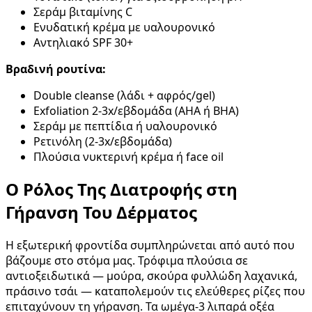
Σεράμ βιταμίνης C
Ενυδατική κρέμα με υαλουρονικό
Αντηλιακό SPF 30+
Βραδινή ρουτίνα:
Double cleanse (λάδι + αφρός/gel)
Exfoliation 2-3x/εβδομάδα (AHA ή BHA)
Σεράμ με πεπτίδια ή υαλουρονικό
Ρετινόλη (2-3x/εβδομάδα)
Πλούσια νυκτερινή κρέμα ή face oil
Ο Ρόλος Της Διατροφής στη
Γήρανση Του Δέρματος
Η εξωτερική φροντίδα συμπληρώνεται από αυτό που
βάζουμε στο στόμα μας. Τρόφιμα πλούσια σε
αντιοξειδωτικά — μούρα, σκούρα φυλλώδη λαχανικά,
πράσινο τσάι — καταπολεμούν τις ελεύθερες ρίζες που
επιταχύνουν τη γήρανση. Τα ωμέγα-3 λιπαρά οξέα