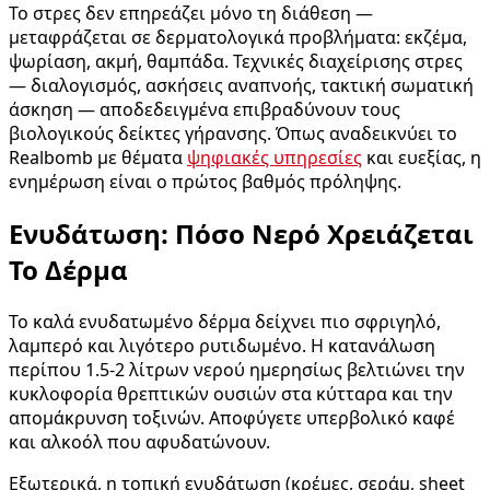
Το στρες δεν επηρεάζει μόνο τη διάθεση —
μεταφράζεται σε δερματολογικά προβλήματα: εκζέμα,
ψωρίαση, ακμή, θαμπάδα. Τεχνικές διαχείρισης στρες
— διαλογισμός, ασκήσεις αναπνοής, τακτική σωματική
άσκηση — αποδεδειγμένα επιβραδύνουν τους
βιολογικούς δείκτες γήρανσης. Όπως αναδεικνύει το
Realbomb με θέματα
ψηφιακές υπηρεσίες
και ευεξίας, η
ενημέρωση είναι ο πρώτος βαθμός πρόληψης.
Ενυδάτωση: Πόσο Νερό Χρειάζεται
Το Δέρμα
Το καλά ενυδατωμένο δέρμα δείχνει πιο σφριγηλό,
λαμπερό και λιγότερο ρυτιδωμένο. Η κατανάλωση
περίπου 1.5-2 λίτρων νερού ημερησίως βελτιώνει την
κυκλοφορία θρεπτικών ουσιών στα κύτταρα και την
απομάκρυνση τοξινών. Αποφύγετε υπερβολικό καφέ
και αλκοόλ που αφυδατώνουν.
Εξωτερικά, η τοπική ενυδάτωση (κρέμες, σεράμ, sheet