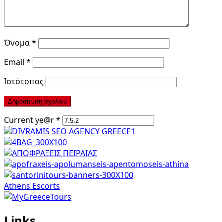
Όνομα
*
Email
*
Ιστότοπος
Current ye@r
*
Athens Escorts
Links