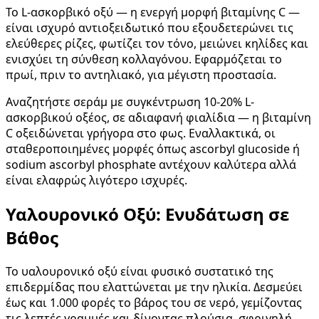
Το L-ασκορβικό οξύ — η ενεργή μορφή βιταμίνης C —
είναι ισχυρό αντιοξειδωτικό που εξουδετερώνει τις
ελεύθερες ρίζες, φωτίζει τον τόνο, μειώνει κηλίδες και
ενισχύει τη σύνθεση κολλαγόνου. Εφαρμόζεται το
πρωί, πριν το αντηλιακό, για μέγιστη προστασία.
Αναζητήστε σεράμ με συγκέντρωση 10-20% L-
ασκορβικού οξέος, σε αδιαφανή φιαλίδια — η βιταμίνη
C οξειδώνεται γρήγορα στο φως. Εναλλακτικά, οι
σταθεροποιημένες μορφές όπως ascorbyl glucoside ή
sodium ascorbyl phosphate αντέχουν καλύτερα αλλά
είναι ελαφρώς λιγότερο ισχυρές.
Υαλουρονικό Οξύ: Ενυδάτωση σε
Βάθος
Το υαλουρονικό οξύ είναι φυσικό συστατικό της
επιδερμίδας που ελαττώνεται με την ηλικία. Δεσμεύει
έως και 1.000 φορές το βάρος του σε νερό, γεμίζοντας
τις λεπτές γραμμές και δίνοντας πλούσια, σφριγηλή