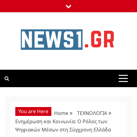
Skip
to
content
NEWS1
24 ΩΡΕΣ ΝΕΑ ΣΤΗΝ ΕΛΛΑΔΑ ΚΑΙ ΣΕ ΟΛΟΝ ΤΟΝ ΚΟΣΜΟ
You are Here
Home
ΤΕΧΝΟΛΟΓΙΑ
Ενημέρωση και Κοινωνία: Ο Ρόλος των
Ψηφιακών Μέσων στη Σύγχρονη Ελλάδα