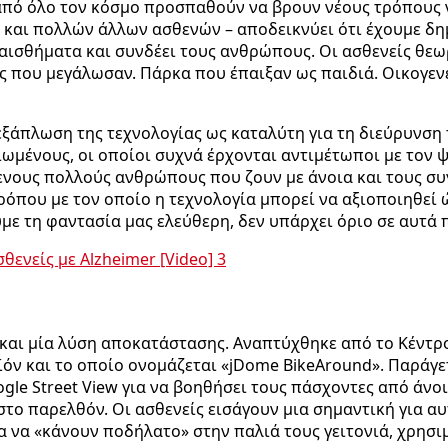
 από όλο τον κόσμο προσπαθούν να βρουν νέους τρόπους
– και πολλών άλλων ασθενών – αποδεικνύει ότι έχουμε δη
ναισθήματα και συνδέει τους ανθρώπους. Οι ασθενείς θεω
ές που μεγάλωσαν. Πάρκα που έπαιξαν ως παιδιά. Οικογεν
ξάπλωση της τεχνολογίας ως καταλύτη για τη διεύρυνση τ
ικιωμένους, οι οποίοι συχνά έρχονται αντιμέτωποι με τον
ενους πολλούς ανθρώπους που ζουν με άνοια και τους συγ
 τρόπου με τον οποίο η τεχνολογία μπορεί να αξιοποιηθεί
με τη φαντασία μας ελεύθερη, δεν υπάρχει όριο σε αυτά
και μία λύση αποκατάστασης. Αναπτύχθηκε από το Κέντρο 
όν και το οποίο ονομάζεται «jDome BikeAround». Παράγετ
gle Street View για να βοηθήσει τους πάσχοντες από άνο
το παρελθόν. Οι ασθενείς εισάγουν μια σημαντική για αυ
ια να «κάνουν ποδήλατο» στην παλιά τους γειτονιά, χρησ