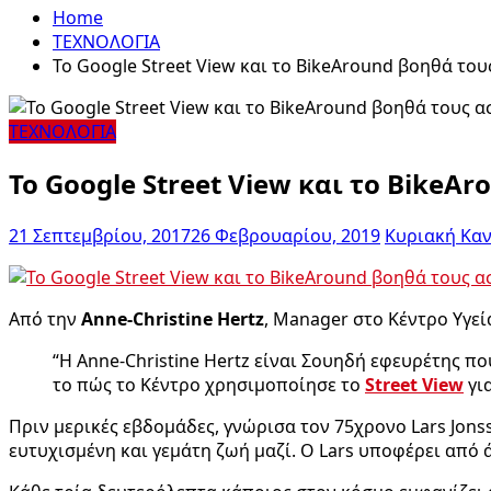
Home
ΤΕΧΝΟΛΟΓΙΑ
Το Google Street View και το BikeAround βοηθά τους
ΤΕΧΝΟΛΟΓΙΑ
Το Google Street View και το BikeAr
21 Σεπτεμβρίου, 2017
26 Φεβρουαρίου, 2019
Κυριακή Κα
Από την
Anne-Christine Hertz
, Manager στο Κέντρο Υγεί
“Η Anne-Christine Hertz είναι Σουηδή εφευρέτης πο
το πώς το Κέντρο χρησιμοποίησε το
Street View
για
Πριν μερικές εβδομάδες, γνώρισα τον 75χρονο Lars Jonss
ευτυχισμένη και γεμάτη ζωή μαζί. Ο Lars υποφέρει από 