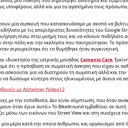
άνοια, μια πάθηση που δημιουργεί αναπηρία και εξάρτησ
υς υποφέρουν, αλλά και για τα αγαπημένα τους πρόσωπα. 
μάσουν μία συσκευή που κατασκευάσαμε με σκοπό να βελτ
ποδήλατο με τις απεριόριστες δυνατότητες του Google St
ριήγηση πίσω στην μνήμη τους και να κάνουν ποδήλατο σε
σω στην πόλη και την εκκλησία που παντρεύτηκαν. Το πρό
ταν σιγουρεύτηκε ότι το θυμήθηκε ήταν συγκινητική.
ναι ιδιοκτησία της ιατρικής μονάδας
Camanio Care
, ξεκί
αμε ότι η πρόσβαση σε σωματική άσκηση που είχαν οι ασθ
να ασκούνται για να διατηρούν τη σωματική αλλά και την
ο να δώσουμε κίνητρο στους ηλικιωμένους με άνοια να α
νες με την τοποθεσία. Δεν είναι σύμπτωση, που όταν ανα
μουν όταν έγινε αυτό;» Το BikeAround εμβαθύνει σε αυτή
ει μέσω των εικόνων του Street View και στη συνέχεια το
, μία μέρα κατά την οποία άνθρωποι και οργανισμοί από