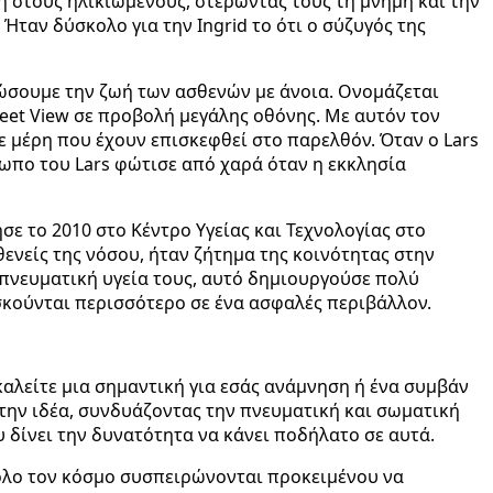
η στους ηλικιωμένους, στερώντας τους τη μνήμη και την
Ήταν δύσκολο για την Ingrid το ότι ο σύζυγός της
ιώσουμε την ζωή των ασθενών με άνοια. Ονομάζεται
reet View σε προβολή μεγάλης οθόνης. Με αυτόν τον
 μέρη που έχουν επισκεφθεί στο παρελθόν. Όταν ο Lars
σωπο του Lars φώτισε από χαρά όταν η εκκλησία
νησε το 2010 στο Κέντρο Υγείας και Τεχνολογίας στο
ενείς της νόσου, ήταν ζήτημα της κοινότητας στην
 πνευματική υγεία τους, αυτό δημιουργούσε πολύ
σκούνται περισσότερο σε ένα ασφαλές περιβάλλον.
καλείτε μια σημαντική για εσάς ανάμνηση ή ένα συμβάν
 την ιδέα, συνδυάζοντας την πνευματική και σωματική
υ δίνει την δυνατότητα να κάνει ποδήλατο σε αυτά.
 όλο τον κόσμο συσπειρώνονται προκειμένου να