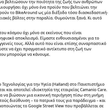
 να βελτιώσουν την ποιότητα της ζωής των ανθρώπων
μιουργήσει όχι μόνο ένα προϊόν που βελτιώνει την
ρούν το BikeAround ως μία διέξοδο τόσο διασκεδαστική-
ειακές βόλτες στην παραλία. Θυμούνται ξανά. Κι αυτό
ου κόσμου όχι μόνο σε εκείνους που είναι
 ψηφιακό αποκλεισμό. Είμαστε ενθουσιασμένοι για το
γενείς τους. Αλλά αυτό που είναι επίσης συναρπαστικό
 ώστε να έχει πραγματικό αντίκτυπο στη ζωή των
 που μπορούμε να κάνουμε.
Τεχνολογίας για την Υγεία (Halland) στο Πανεπιστήμιο
αι και αποτελεί ιδιοκτησία της εταιρείας Camanio Care.
ια να βιώσουν μια εικονική περιήγηση πίσω στη μνήμη
τούς διεύθυνση – το πατρικό τους για παράδειγμα – και
ιμοποιώντας το Google Street View που προβάλλεται σε