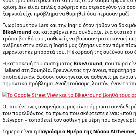
Κάθε τρία δευτερόλεπτα κάποιος στον κόσμο εμφανίζει 
κρίση. Δεν είναι απλώς αφόρητο και στρεσογόνο για όσο
ξαφνικά είχε πρόβλημα να θυμηθεί όσα πέρασαν μαζί.
Γνωρίσαμε τον Lars και την Ingrid όταν ήρθαν να δοκι
BikeAround
και καταφέρνει και συνδυάζει ένα στατικό 
τρόπο βοηθά τους ασθενείς να βιώσουν μια εικονική πε
ανέβηκε στην σέλα, η Ingrid μας ζήτησε να τον πάμε πί
εμφανίστηκε μπροστά του. Η έκφρασή της συζύγου του ό
Η κατασκευή του συστήματος
BikeAround
, που τώρα εί
Halland στη Σουηδία. Ερευνώντας την άνοια, παρατηρήσ
οποία έμεναν. Εφόσον συστήνεται σε ασθενείς με άνοια 
σημαντικό πρόβλημα. Αναζητούσαμε, λοιπόν, έναν τρόπ
Οι πιο έντονες αναμνήσεις μας είναι άρρηκτα συνδεδεμέ
του παρελθόντος, το πρώτο που σκέφτεστε είναι: «πού ή
διέγερση – τοποθετεί τον ασθενή με μέρη που αναγνωρίζ
Σήμερα είναι η
Παγκόσμια Ημέρα της Νόσου Alzheimer