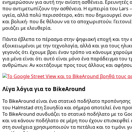
ενημερώσουν για αυτή την ανίατη ασθένεια. Ερευνητές
που αντιμετωπίζουν την ασθένεια. Η εμπειρία του Lars 
υγεία, αλλά πολύ περισσότερο, κάτι που δημιουργεί συ
και βολική- που δε θέλουν να το αποχωριστούν. Γειτονι
μοιάζει με ελευθερία.
Πάντα έβλεπα το πέρασμα στην ψηφιακή εποχή και την ε
εξοικειωμένοι με την τεχνολογία, αλλά και για τους ηλ
γεγονός ότι έχουμε βρει έναν τρόπο να κάνουμε χαρούμ
για μένα είναι ότι αυτό είναι μόνο ένα παράδειγμα του
ανθρώπων. Αν κοιτάξουμε προς τους άλλους και αφήσου
Λίγα λόγια για το BikeAround
Το BikeAround είναι ένα στατικό ποδήλατο προπόνησης 
του Halmstad στη Σουηδία και σήμερα αποτελεί ένα προϊ
Το BikeAround συνδυάζει το στατικό ποδήλατο με το Goo
και να κάνουν ποδήλατο σε μέρη που έχουν επισκεφθεί σ
στη συνέχεια χρησιμοποιούν τα πετάλια και το τιμόνι γ