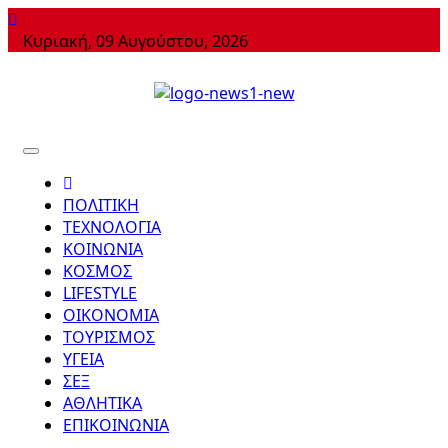
Skip
to
Κυριακή, 09 Αυγούστου, 2026
content
24 ΩΡΕΣ ΝΕΑ ΣΤΗΝ ΕΛΛΑΔΑ ΚΑΙ ΣΕ ΟΛΟΝ ΤΟΝ ΚΟΣΜΟ
NEWS1
ΠΟΛΙΤΙΚΗ
ΤΕΧΝΟΛΟΓΙΑ
ΚΟΙΝΩΝΙΑ
ΚΟΣΜΟΣ
LIFESTYLE
ΟΙΚΟΝΟΜΙΑ
ΤΟΥΡΙΣΜΟΣ
ΥΓΕΙΑ
ΣΕΞ
ΑΘΛΗΤΙΚΑ
ΕΠΙΚΟΙΝΩΝΙΑ