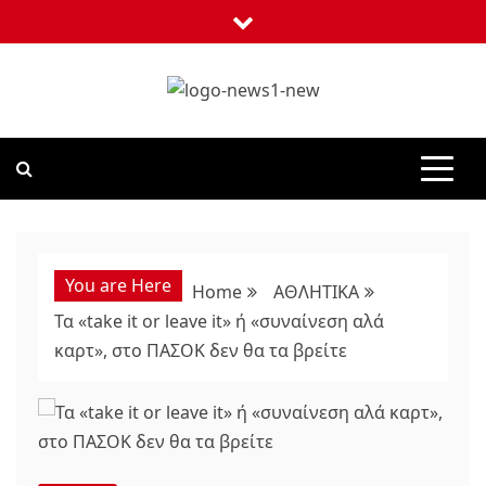
Skip
to
content
NEWS1
24 ΩΡΕΣ ΝΕΑ ΣΤΗΝ ΕΛΛΑΔΑ ΚΑΙ ΣΕ ΟΛΟΝ ΤΟΝ ΚΟΣΜΟ
You are Here
Home
ΑΘΛΗΤΙΚΑ
Τα «take it or leave it» ή «συναίνεση αλά
καρτ», στο ΠΑΣΟΚ δεν θα τα βρείτε