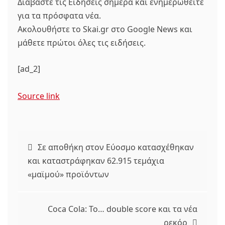
Διαβάστε τις Ειδήσεις σήμερα και ενημερωθείτε
για τα πρόσφατα νέα.
Ακολουθήστε το Skai.gr στο Google News και
μάθετε πρώτοι όλες τις ειδήσεις.
[ad_2]
Source link
Πλοήγηση
Σε αποθήκη στον Εύοσμο κατασχέθηκαν
και καταστράφηκαν 62.915 τεμάχια
άρθρων
«μαϊμού» προϊόντων
Coca Cola: Το… double score και τα νέα
ρεκόρ