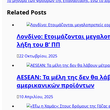
Το μήνυμα των Φρουρών της Επανάστασης, ενώ το Ισρα
άρθρων
Related Posts
Λονδίνο: Ετοιμάζονται μεγαλοπ
λήξη του Β’ ΠΠ
22 Οκτωβρίου, 2025
AESEAN: Τα μέλη της δεν θα λ
αμερικανικών προϊόντων
10 Απριλίου, 2025