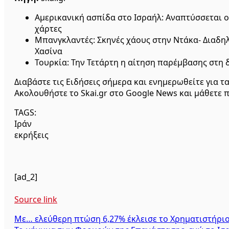
Αμερικανική ασπίδα στο Ισραήλ: Αναπτύσσεται ο
χάρτες
Μπανγκλαντές: Σκηνές χάους στην Ντάκα- Διαδη
Χασίνα
Τουρκία: Την Τετάρτη η αίτηση παρέμβασης στη 
Διαβάστε τις Ειδήσεις σήμερα και ενημερωθείτε για τ
Ακολουθήστε το Skai.gr στο Google News και μάθετε π
TAGS:
Ιράν
εκρήξεις
[ad_2]
Source link
Πλοήγηση
Με… ελεύθερη πτώση 6,27% έκλεισε το Χρηματιστήριο