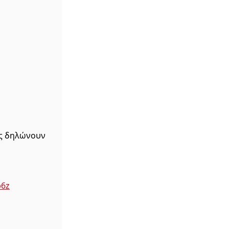
ως δηλώνουν
p6z