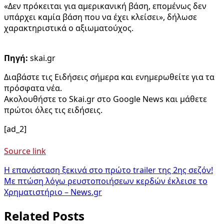
«Δεν πρόκειται για αμερικανική βάση, επομένως δεν
υπάρχει καμία βάση που να έχει κλείσει», δήλωσε
χαρακτηριστικά ο αξιωματούχος.
Πηγή:
skai.gr
Διαβάστε τις Ειδήσεις σήμερα και ενημερωθείτε για τα
πρόσφατα νέα.
Ακολουθήστε το Skai.gr στο Google News και μάθετε
πρώτοι όλες τις ειδήσεις.
[ad_2]
Source link
Πλοήγηση
Η επανάσταση ξεκινά στο πρώτο trailer της 2ης σεζόν!
Με πτώση λόγω ρευστοποιήσεων κερδών έκλεισε το
άρθρων
Χρηματιστήριο – News.gr
Related Posts