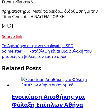
Είναι ενδεικτικό…
Χρηματιστήριο: Μετά τα ρεκόρ… διόρθωση για την
Titan Cement – Η ΝΑΥΤΕΜΠΟΡΙΚΗ
[ad_2]
Source link
Πλοήγηση
Το Αμβούργο επιμένει να ψηφίζει SPD
Solmeister: «Η κατάθλιψη είναι μια φυλακή που
άρθρων
μπορείς να βάλεις τον εαυτό σου»
Related Posts
Ενοικίαση Αποθήκης για
Φύλαξη Επίπλων Αθήνα