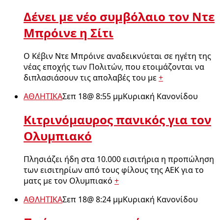
Δένει με νέο συμβόλαιο τον Ντε
Μπρόινε η Σίτι
Ο Κέβιν Ντε Μπρόινε αναδεικνύεται σε ηγέτη της
νέας εποχής των Πολιτών, που ετοιμάζονται να
διπλασιάσουν τις απολαβές του με
+
ΑΘΛΗΤΙΚΑ
Σεπ 18
@
8:55 μμ
Κυριακή Κανονίδου
Κιτρινόμαυρος πανικός για τον
Ολυμπιακό
Πλησιάζει ήδη στα 10.000 εισιτήρια η προπώληση
των εισιτηρίων από τους φίλους της ΑΕΚ για το
ματς με τον Ολυμπιακό
+
ΑΘΛΗΤΙΚΑ
Σεπ 18
@
8:24 μμ
Κυριακή Κανονίδου