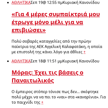
ΑΘΛΗΤΙΚΑ
Σεπ 19
@
12:55 πμ
Κυριακή Κανονίδου
«Για 4 μέρες συμπαίκτριά μου
έτρωγε μόνο μέλι για να
επιβιώσει»
Πολύ σοβαρές καταγγελίες από την πρώην
παίκτρια της ΑΕΚ Αγγελική Καλαφατάκη, η οποία
με επιστολή της κάνει λόγο για άθλιες
+
ΑΘΛΗΤΙΚΑ
Σεπ 18
@
11:51 μμ
Κυριακή Κανονίδου
Μόρας: Έχει τις βάσεις ο
Παναιτωλικός
Ο έμπειρος στόπερ τόνισε πως δεν… σκέφτηκε
πολύ μέχρι να να πει το «ναι» στα «καναρίνια». Για
το παιχνίδι της
+