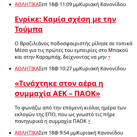
ΑΘΛΗΤΙΚΑ
Σεπ 18
@
11:09 μμ
Κυριακή Κανονίδου
Ενρίκε: Καμία σχέση με την
Τούμπα
Ο Βραζιλιάνος ποδοσφαιριστής μίλησε σε τοπικά
Μέσα για τις πρώτες του εμπειρίες στο Μπακού
και στην Καραμπάχ, δείχνοντας να μην
+
ΑΘΛΗΤΙΚΑ
Σεπ 18
@
10:27 μμ
Κυριακή Κανονίδου
«Τινάχτηκε στον αέρα η
συμμαχία ΑΕΚ – ΠΑΟΚ»
Το φωνάζω από την επόμενη κιόλας ημέρα των
εκλογών της ΕΠΟ, που ως γνωστό τις πήρε
πανηγυρικά η συμμαχία ΠΑΟΚ
+
ΑΘΛΗΤΙΚΑ
Σεπ 18
@
9:54 μμ
Κυριακή Κανονίδου