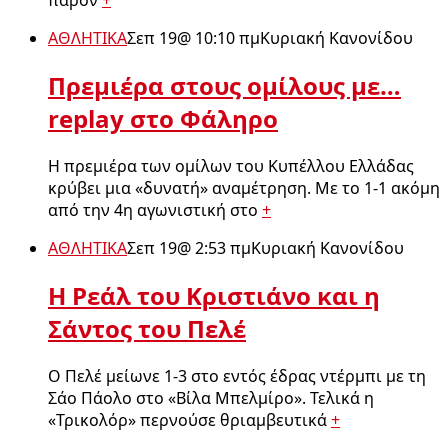
παρόν
+
ΑΘΛΗΤΙΚΑ
Σεπ 19
@
10:10 πμ
Κυριακή Κανονίδου
Πρεμιέρα στους ομίλους με…
replay στο Φάληρο
Η πρεμιέρα των ομίλων του Κυπέλλου Ελλάδας
κρύβει μια «δυνατή» αναμέτρηση. Με το 1-1 ακόμη
από την 4η αγωνιστική στο
+
ΑΘΛΗΤΙΚΑ
Σεπ 19
@
2:53 πμ
Κυριακή Κανονίδου
Η Ρεάλ του Κριστιάνο και η
Σάντος του Πελέ
Ο Πελέ μείωνε 1-3 στο εντός έδρας ντέρμπι με τη
Σάο Πάολο στο «Βίλα Μπελμίρο». Τελικά η
«Τρικολόρ» περνούσε θριαμβευτικά
+