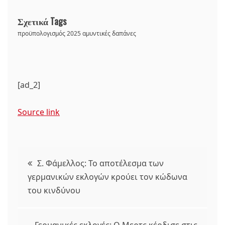
Σχετικά Tags
προϋπολογισμός 2025 αμυντικές δαπάνες
[ad_2]
Source link
Πλοήγηση
Σ. Φάμελλος: Το αποτέλεσμα των
γερμανικών εκλογών κρούει τον κώδωνα
άρθρων
του κινδύνου
Γερμανικές εκλογές: Ο Μερτς κέρδισε στις