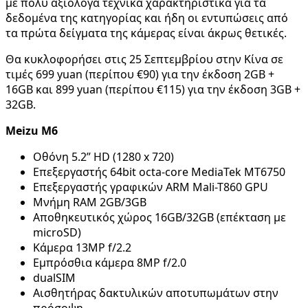
με πολύ αξιόλογα τεχνικά χαρακτηριστικά για τα
δεδομένα της κατηγορίας και ήδη οι εντυπώσεις από
τα πρώτα δείγματα της κάμερας είναι άκρως θετικές.
Θα κυκλοφορήσει στις 25 Σεπτεμβρίου στην Κίνα σε
τιμές 699 yuan (περίπου €90) για την έκδοση 2GB +
16GB και 899 yuan (περίπου €115) για την έκδοση 3GB +
32GB.
Meizu M6
Οθόνη 5.2” HD (1280 x 720)
Επεξεργαστής 64bit octa-core MediaTek MT6750
Επεξεργαστής γραφικών ARM Mali-T860 GPU
Μνήμη RAM 2GB/3GB
Αποθηκευτικός χώρος 16GB/32GB (επέκταση με
microSD)
Κάμερα 13MP f/2.2
Εμπρόσθια κάμερα 8MP f/2.0
dualSIM
Αισθητήρας δακτυλικών αποτυπωμάτων στην
πρόσοψη