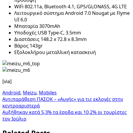
WiFi 802.11a, Bluetooth 4.1, GPS/GLONASS, 4G LTE
Λειτουργικό σύστημα Android 7.0 Nougat με Flyme
UI 6.0
Μπαταρία 3070mAh
Υποδοχές USB Type-C, 3.5mm
Διαστάσεις 148.2 x 72.8 x 8.3mm
Βάρος 143gr
Εξολοκλήρου μεταλλική κατασκευή
[via]
Android
,
Meizu
,
Mobiles
Πλοήγηση
Aντιπαράθεση ΠΑΣΟΚ – «Αυγής» για τις εκλογές στην
κεντροαριστερά
άρθρων
Αυξήθηκαν κατά 5,3% τα έσοδα και 10,2% οι τουρίστες
τον Ιούλιο
Related Posts