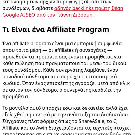
κατανόηση των αρχών παραγωγής αξιόπιστων
συνδέσμων, διαβάστε
οδηγός backlinks πρώτη θέση
Google AI SEO από τον Γιάννη Διβράμη
.
Τι Είναι ένα Affiliate Program
Ένα affiliate program είναι μια εμπορική συμφωνία
όπου τρίτα μέρη — οι affiliates ή συνεργάτες —
προωθούν τα προϊόντα σας έναντι προμήθειας για
κάθε πώληση που πραγματοποιείται μέσω του δικού
τους συνδέσμου. Κάθε συνεργάτης λαμβάνει έναν
μοναδικό σύνδεσμο που περιέχει ταυτοποιητικό
κωδικό. Όταν ένας επισκέπτης αγοράζει μετά από κλικ
σε αυτόν τον σύνδεσμο, ο συνεργάτης κερδίζει την
προμήθεια.
Το μοντέλο αυτό υπάρχει εδώ και δεκαετίες αλλά έχει
εξελιχθεί σημαντικά με την ανάπτυξη του διαδικτύου.
Σύγχρονες πλατφόρμες όπως το ShareASale, το CJ
Affiliate και το Awin διαχειρίζονται τις τεχνικές πτυχές,
επιτρέποντας στις επιχειρήσεις να επικεντρωθούν στη