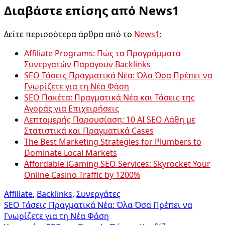
Διαβάστε επίσης από News1
Δείτε περισσότερα άρθρα από το
News1
:
Affiliate Programs: Πώς τα Προγράμματα
Συνεργατών Παράγουν Backlinks
SEO Τάσεις Πραγματικά Νέα: Όλα Όσα Πρέπει να
Γνωρίζετε για τη Νέα Φάση
SEO Πακέτα: Πραγματικά Νέα και Τάσεις της
Αγοράς για Επιχειρήσεις
Λεπτομερής Παρουσίαση: 10 AI SEO Λάθη με
Στατιστικά και Πραγματικά Cases
The Best Marketing Strategies for Plumbers to
Dominate Local Markets
Affordable iGaming SEO Services: Skyrocket Your
Online Casino Traffic by 1200%
Affiliate
,
Backlinks
,
Συνεργάτες
Πλοήγηση
SEO Τάσεις Πραγματικά Νέα: Όλα Όσα Πρέπει να
Γνωρίζετε για τη Νέα Φάση
άρθρων