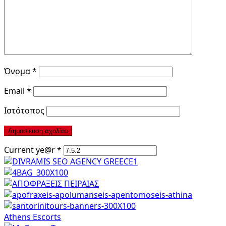
Όνομα
*
Email
*
Ιστότοπος
Current ye@r
*
Athens Escorts